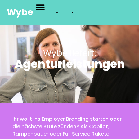
Wybe
Wybe liefert:
Agenturleistungen
Ihr wollt ins Employer Branding starten oder
die nächste Stufe zünden? Als Copilot,
Rampenbauer oder Full Service Rakete