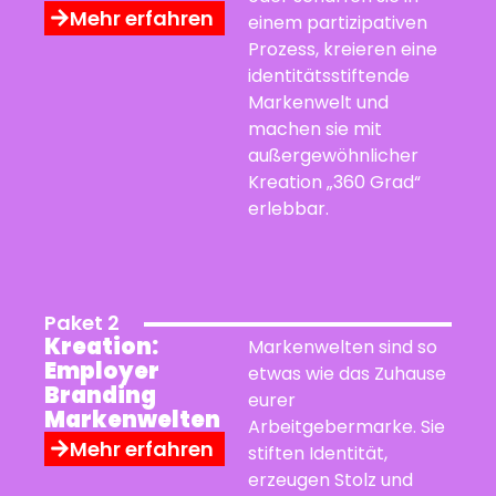
Mehr erfahren
einem partizipativen
Prozess, kreieren eine
identitätsstiftende
Markenwelt und
machen sie mit
außergewöhnlicher
Kreation „360 Grad“
erlebbar.
Paket 2
Kreation:
Markenwelten sind so
Employer
etwas wie das Zuhause
Branding
eurer
Markenwelten
Arbeitgebermarke. Sie
Mehr erfahren
stiften Identität,
erzeugen Stolz und