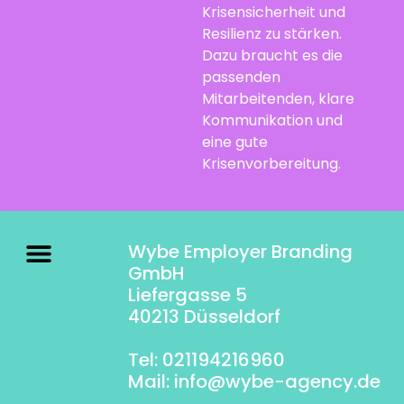
Krisensicherheit und
Resilienz zu stärken.
Dazu braucht es die
passenden
Mitarbeitenden, klare
Kommunikation und
eine gute
Krisenvorbereitung.
Wybe Employer Branding
GmbH
Liefergasse 5
40213 Düsseldorf
Tel: 021194216960
Mail:
info@wybe-agency.de