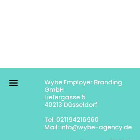
Infrastruktur
• Klüh Karriere
• Städte und
Ministerien
• YouTube
Bundeswehr
Exclusive
Wybe Employer Branding
GmbH
Liefergasse 5
40213 Düsseldorf
Tel: 021194216960
Mail:
info@wybe-agency.de