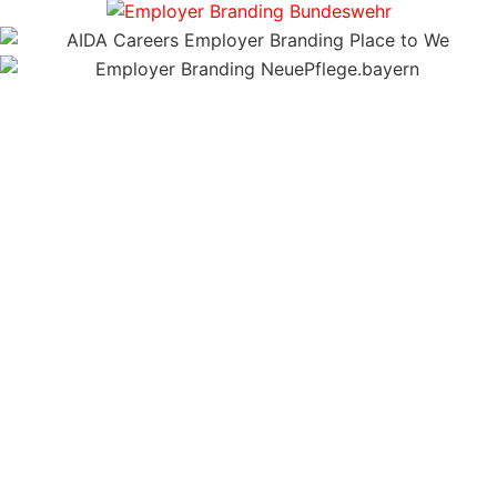
Leistungsbaust
Jörg Wolf
*Abgebildete
• Employer
Employer
Lebenslauf
Branding
Branding
Werk &
Strategien
Referenzen
Awards
•
stammen
Veröffentlichungen
außergewöhnlic
aus Jörgs
Vorträge
Kreation
Zeit bei
• Kultur: Vom Ich-
• Employer
Castenow
Moment zur Wir-
Branding
GmbH.
Reise.
Videos
• Interne
Mit
• Employer
Kommunikation:
freundlicher
Markenwelten
Geheim!
Genehmigung
•
• Storytelling im
der
Workshops