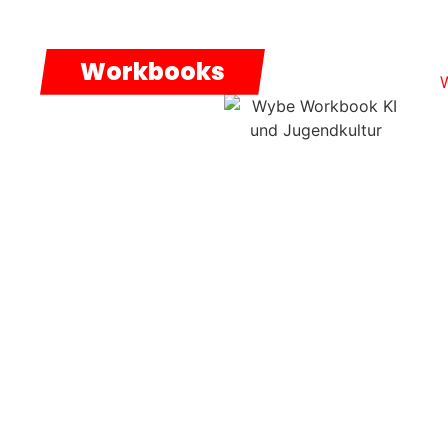
Workbooks
Für unsere Kunden
erstellen wir
regelmäßig
Workbooks zu
aktuellen Themen. Sie
enthalten die
wichtigsten
Erkenntnisse aus bis zu
20 Studien und
konkrete Inspiration in
Form von kreativen
Sprungbrettern.
Unsere Workbooks
könnt ihr einfach
anfragen. Zusätzlich
bieten wir