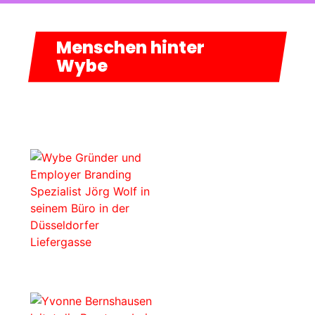
Menschen hinter
Wybe
FREIRAUM
Jörg Wolf
ist Gründer
VORAUS.
der Employer
ERFAHRUNG IM
Brand
ing Agentur
Wybe und steht für
RÜCKEN.
erfolgreiches
Employer Branding.
Er ist Pionier,
Sparringspartner,
Netzwerker,
Rampenbauer, Autor
und für euch immer am
Puls der Zeit
Jörg Wolf
unterwegs.
Wybe Gründer
Als langjähriger
Geschäftsführer und