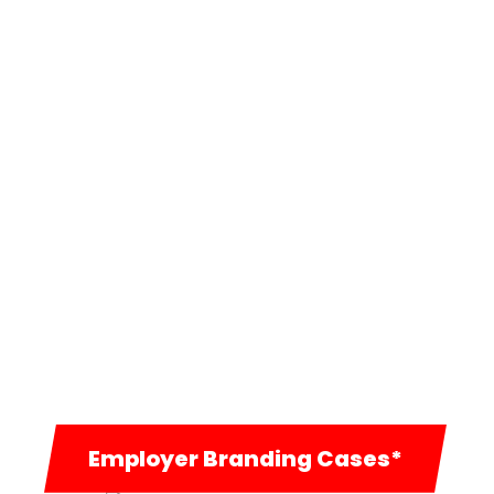
Teilhabe am Aufbau
einer Agentur mit
Schwerpunkt
Innovation und
Authentizität
• Heimathafen im Büro
mitten in der Altstadt
• Flexibel Arbeiten wo
du am besten Arbeiten
kannst.
Wyben wir
gemeinsam?
• Art Direktor:in
digital
• Content Creative
Employer Branding Cases*