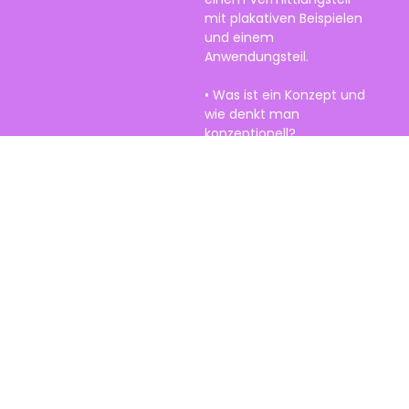
mit plakativen Beispielen
und einem
Anwendungsteil.
• Was ist ein Konzept und
wie denkt man
konzeptionell?
• Wie erstelle ich ein
funktionierendes Briefing
und warum ist das
wichtig?
• Wie kreiere ich starke
Ideen, Texte und Bild-
Text-Kombinationen?
• Wie entwickle ich eine
Kommunikationsstrategie?
• Wie entwickle ich eine
emotionale Markenwelt?
• Wie entwickle ich ein
Ökosystem der
Kommunikation?